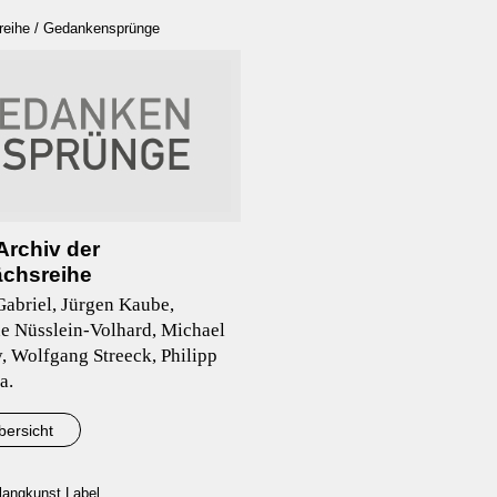
reihe / Gedankensprünge
Archiv der
chsreihe
abriel, Jürgen Kaube,
ne Nüsslein-Volhard, Michael
, Wolfgang Streeck, Philipp
a.
bersicht
langkunst Label