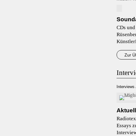
Sounda
CDs und 
Rüsenber
Künstler
Zur Ü
Interv
Interviews 
Aktuel
Radiotex
Essays z
Intervie