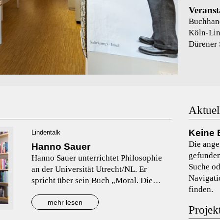
Veranst
Buchhan
Köln-Lin
Dürener 
Aktuel
Keine 
Lindentalk
Die ange
Hanno Sauer
gefunden
Hanno Sauer unterrichtet Philosophie
Suche od
an der Universität Utrecht/NL. Er
Navigati
spricht über sein Buch „Moral. Die
finden.
Erfindung von Gut und Böse“.
mehr lesen
Projek