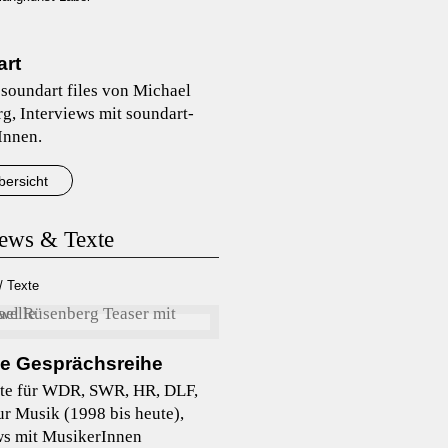
rt
soundart files von Michael
g, Interviews mit soundart-
Innen.
bersicht
iews & Texte
/ Texte
le Gesprächsreihe
te für WDR, SWR, HR, DLF,
ur Musik (1998 bis heute),
ws mit MusikerInnen