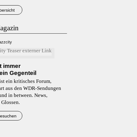
bersicht
agazin
azzcity
st immer
ein Gegenteil
ist ein kritisches Forum,
hrt aus den WDR-Sendungen
 und in between. News,
 Glossen.
besuchen