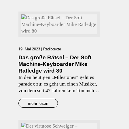
Werkes.
19. Mai 2023
|
Radiotexte
Das große Rätsel – Der Soft
Machine-Keyboarder Mike
Ratledge wird 80
In den heutigen „Milestones“ geht es
paradox zu: es geht um einen Musiker,
von dem seit 47 Jahren kein Ton mehr
zu hören gewesen ist, der als
künstlerisch wertvoll gelten könnte.
mehr lesen
Mit anderen Worten: es handelt sich um
eine historische Größe, der Mann ist
aber bis heute Kult.. Vor allem bei