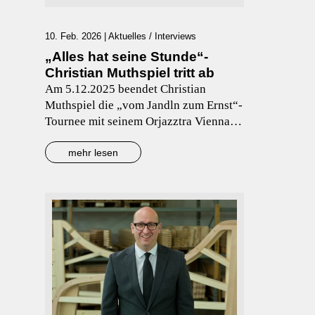
10. Feb. 2026
|
Aktuelles
/
Interviews
„Alles hat seine Stunde“-
Christian Muthspiel tritt ab
Am 5.12.2025 beendet Christian
Muthspiel die „vom Jandln zum Ernst“-
Tournee mit seinem Orjazztra Vienna in
Salzburg. Es ist sein letztes Konzert
überhaupt. Er tritt ab von der Bühne
mehr lesen
nach 40 Jahren als
Posaunist/Arrangeur/Dirigent/Komponi
st – in Jazz & „Klassik“.