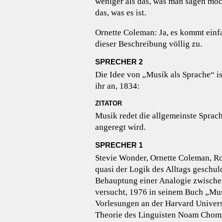
weniger als das, was man sagen möc
das, was es ist.
Ornette Coleman: Ja, es kommt einf
dieser Beschreibung völlig zu.
SPRECHER 2
Die Idee von „Musik als Sprache“ i
ihr an, 1834:
ZITATOR
Musik redet die allgemeinste Sprach
angeregt wird.
SPRECHER 1
Stevie Wonder, Ornette Coleman, Ro
quasi der Logik des Alltags geschul
Behauptung einer Analogie zwische
versucht, 1976 in seinem Buch „Musi
Vorlesungen an der Harvard Universit
Theorie des Linguisten Noam Chomsk