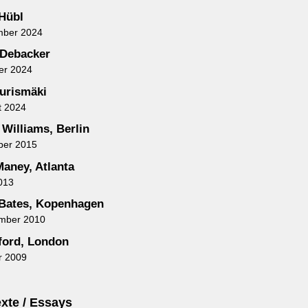
 Hübl
mber 2024
 Debacker
er 2024
urismäki
t 2024
 Williams, Berlin
ber 2015
aney, Atlanta
013
Bates, Kopenhagen
ember 2010
uford, London
r 2009
xte / Essays