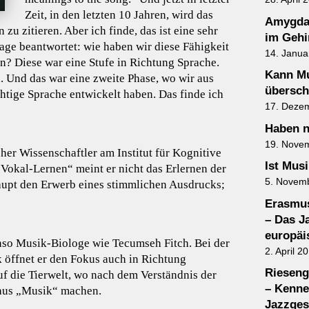
Zeit, in den letzten 10 Jahren, wird das
Amygdal
zu zitieren. Aber ich finde, das ist eine sehr
im Gehi
rage beantwortet: wie haben wir diese Fähigkeit
14. Janua
? Diese war eine Stufe in Richtung Sprache.
Kann M
. Und das war eine zweite Phase, wo wir aus
übersch
htige Sprache entwickelt haben. Das finde ich
17. Deze
Haben 
19. Nove
her Wissenschaftler am Institut für Kognitive
Ist Mus
„Vokal-Lernen“ meint er nicht das Erlernen der
5. Novem
rhaupt den Erwerb eines stimmlichen Ausdrucks;
Erasmus
– Das J
europäi
nso Musik-Biologe wie Tecumseh Fitch. Bei der
2. April 2
öffnet er den Fokus auch in Richtung
Rieseng
f die Tierwelt, wo nach dem Verständnis der
– Kenne
aus „Musik“ machen.
Jazzges