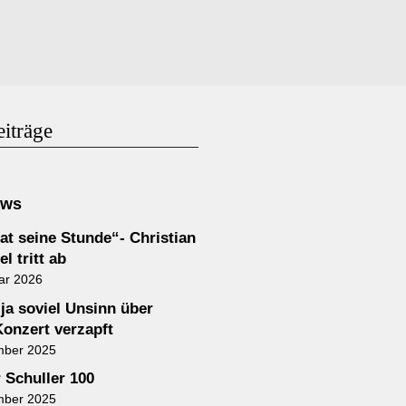
eiträge
ews
at seine Stunde“- Christian
l tritt ab
ar 2026
 ja soviel Unsinn über
Konzert verzapft
mber 2025
 Schuller 100
mber 2025