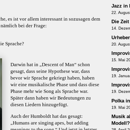
Jazz in
22. Augus
e, es ist vor allem interessant in sozusagen dem
Die Zeit
nämlich bei der Frage:
14. Deze
Urheber
die Sprache?
20. Augus
Improvis
15. Mai 2
Darwin hat in „Descent of Man“ schon
Improvis
gesagt, dass seine Hypothese war, dass
19. Janua
bevor wir Sprache gekriegt haben, haben
wir eine musikalische Phase und dass diese
Improvis
Phase mehr wie Song als Sprache war.
19. Deze
Später dann haben wir Bedeutungen zu
Polka i
diesen Liedern hinzugefügt.
19. Mai 2
Auch der Humboldt hat das gesagt:
Musik al
„Humans are singing apes, but adding
Modell?
meanings to the song.“ Und jetzt in letzter
28. April 