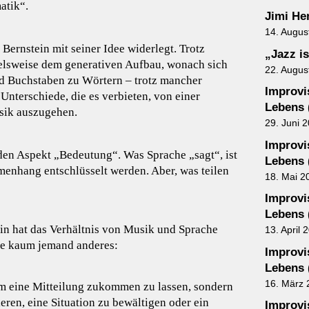
atik“.
Jimi He
14. Augus
ernstein mit seiner Idee widerlegt. Trotz
„Jazz is
lsweise dem generativen Aufbau, wonach sich
22. Augus
d Buchstaben zu Wörtern – trotz mancher
Improvis
nterschiede, die es verbieten, von einer
Lebens 
sik auszugehen.
29. Juni 
Improvis
 den Aspekt „Bedeutung“. Was Sprache „sagt“, ist
Lebens 
enhang entschlüsselt werden. Aber, was teilen
18. Mai 2
Improvis
Lebens 
tin hat das Verhältnis von Musik und Sprache
13. April 
ie kaum jemand anderes:
Improvis
Lebens 
16. März 
 eine Mitteilung zukommen zu lassen, sondern
eren, eine Situation zu bewältigen oder ein
Improvis