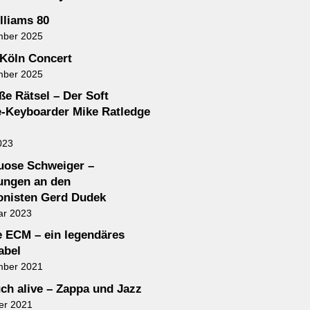
lliams 80
mber 2025
Köln Concert
mber 2025
ße Rätsel – Der Soft
-Keyboarder Mike Ratledge
023
tuose Schweiger –
ungen an den
nisten Gerd Dudek
ar 2023
e ECM – ein legendäres
abel
mber 2021
ch alive – Zappa und Jazz
er 2021