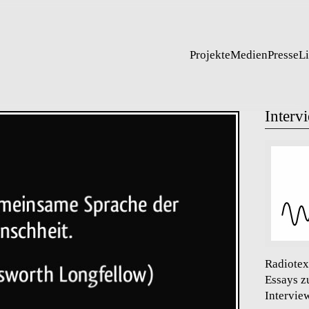
Projekte
Medien
Presse
L
Interv
Radiotex
Essays z
Intervie