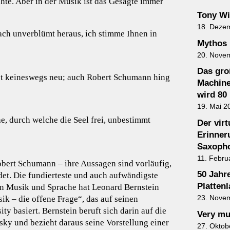
hte. Aber in der Musik ist das Gesagte immer
Tony Wi
18. Deze
ach unverblümt heraus, ich stimme Ihnen in
Mythos 
20. Nove
Das gro
st keineswegs neu; auch Robert Schumann hing
Machine
wird 80
19. Mai 2
e, durch welche die Seel frei, unbestimmt
Der vir
Erinner
Saxopho
11. Febru
bert Schumann – ihre Aussagen sind vorläufig,
50 Jahr
det. Die fundierteste und auch aufwändigste
Plattenl
n Musik und Sprache hat Leonard Bernstein
23. Nove
k – die offene Frage“, das auf seinen
y basiert. Bernstein beruft sich darin auf die
Very mu
y und bezieht daraus seine Vorstellung einer
27. Oktob