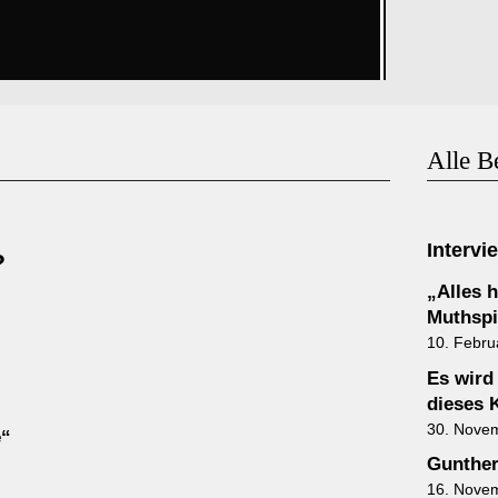
Alle B
Intervi
?
„Alles h
Muthspie
10. Febru
Es wird
dieses 
30. Nove
e“
Gunther
16. Nove