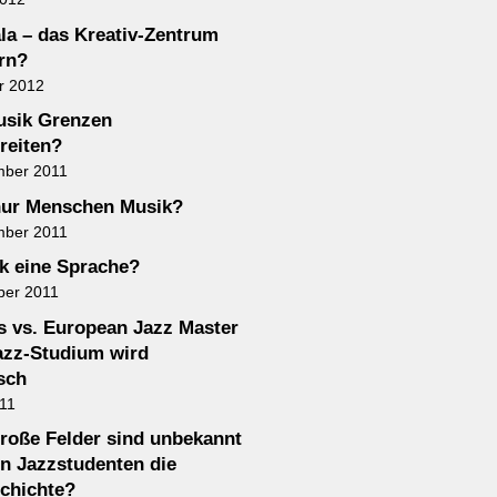
a – das Kreativ-Zentrum
rn?
r 2012
usik Grenzen
reiten?
mber 2011
nur Menschen Musik?
mber 2011
ik eine Sprache?
ber 2011
 vs. European Jazz Master
azz-Studium wird
sch
011
roße Felder sind unbekannt
n Jazzstudenten die
chichte?