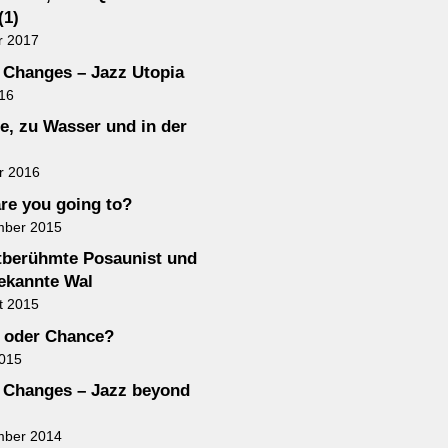
(1)
r 2017
Changes – Jazz Utopia
016
e, zu Wasser und in der
r 2016
re you going to?
mber 2015
tberühmte Posaunist und
ekannte Wal
t 2015
 oder Chance?
2015
Changes – Jazz beyond
mber 2014