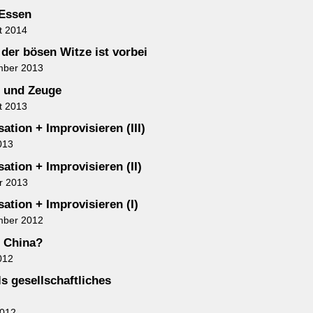
 Essen
t 2014
 der bösen Witze ist vorbei
mber 2013
 und Zeuge
t 2013
ation + Improvisieren (III)
013
ation + Improvisieren (II)
r 2013
ation + Improvisieren (I)
mber 2012
n China?
012
s gesellschaftliches
2012