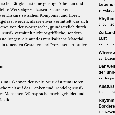
che Tätigkeit ist eine geistige Arbeit an und
Lebens 
stellte Werk abgeschlossen ist, und kein
9. Februa
ver Diskurs zwischen Komponist und Hörer.
Rhythm 
efasst werden, als sie etwas vermittelt, das sich
3. Juni 2
 etwa von der Wortsprache, grundsätzlich durch
Zu Land
t. Musik vermittelt nicht begriffliche, sondern
Luft
rstellungen, die auf das musikalische Material
22. Janua
h in tönenden Gestalten und Prozessen artikuliert
Where a
23. Deze
Der wel
in:
der unb
22. Augus
 zum Erkennen der Welt; Musik ist zum Hören
Absturz
rache zielt auf das Denken und Handeln; Musik
18. Juni 
des Menschen. Wortsprache macht gebildet und
ücklich.
Rhythm 
Borders
19. Nove