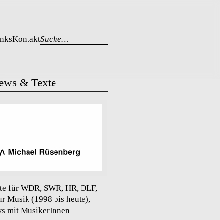
inks
Kontakt
Suche…
iews & Texte
te für WDR, SWR, HR, DLF,
ur Musik (1998 bis heute),
ws mit MusikerInnen