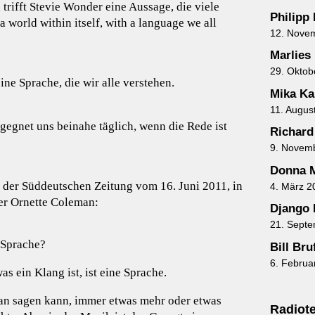
trifft Stevie Wonder eine Aussage, die viele
Philipp
 world within itself, with a language we all
12. Nove
Marlies
29. Oktob
eine Sprache, die wir alle verstehen.
Mika Ka
11. Augus
egnet uns beinahe täglich, wenn die Rede ist
Richard
9. Novem
Donna M
in der Süddeutschen Zeitung vom 16. Juni 2011, in
4. März 2
er Ornette Coleman:
Django 
21. Sept
e Sprache?
Bill Br
6. Februa
as ein Klang ist, ist eine Sprache.
 man sagen kann, immer etwas mehr oder etwas
Radiote