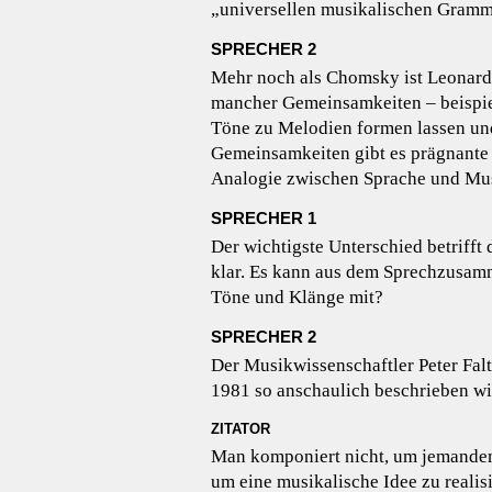
„universellen musikalischen Gramm
SPRECHER 2
Mehr noch als Chomsky ist Leonard B
mancher Gemeinsamkeiten – beispie
Töne zu Melodien formen lassen un
Gemeinsamkeiten gibt es prägnante U
Analogie zwischen Sprache und Mu
SPRECHER 1
Der wichtigste Unterschied betrifft
klar. Es kann aus dem Sprechzusamm
Töne und Klänge mit?
SPRECHER 2
Der Musikwissenschaftler Peter Fal
1981 so anschaulich beschrieben w
ZITATOR
Man komponiert nicht, um jemandem
um eine musikalische Idee zu realisi