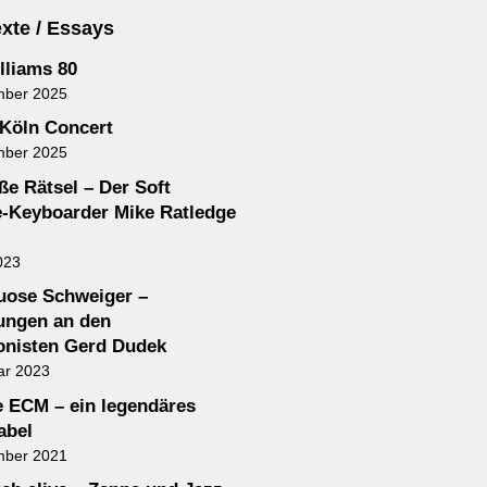
xte / Essays
lliams 80
mber 2025
Köln Concert
mber 2025
ße Rätsel – Der Soft
-Keyboarder Mike Ratledge
023
tuose Schweiger –
ungen an den
nisten Gerd Dudek
ar 2023
e ECM – ein legendäres
abel
mber 2021