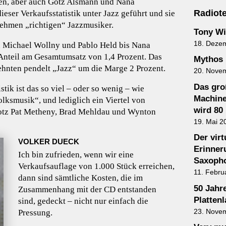
ren, aber auch Götz Alsmann und Nana
Radiote
eser Verkaufsstatistik unter Jazz geführt und sie
nehmen „richtigen“ Jazzmusiker.
Tony Wi
18. Deze
 Michael Wollny und Pablo Held bis Nana
 Anteil am Gesamtumsatz von 1,4 Prozent. Das
Mythos 
ehnten pendelt „Jazz“ um die Marge 2 Prozent.
20. Nove
Das gro
stik ist das so viel – oder so wenig – wie
Machine
ksmusik“, und lediglich ein Viertel von
wird 80
trotz Pat Metheny, Brad Mehldau und Wynton
19. Mai 2
Der vir
VOLKER DUECK
Erinner
Ich bin zufrieden, wenn wir eine
Saxopho
Verkaufsauflage von 1.000 Stück erreichen,
11. Febru
dann sind sämtliche Kosten, die im
50 Jahr
Zusammenhang mit der CD entstanden
Plattenl
sind, gedeckt – nicht nur einfach die
23. Nove
Pressung.