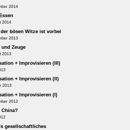
mber 2014
 Essen
t 2014
 der bösen Witze ist vorbei
mber 2013
 und Zeuge
t 2013
ation + Improvisieren (III)
013
ation + Improvisieren (II)
r 2013
ation + Improvisieren (I)
mber 2012
n China?
012
s gesellschaftliches