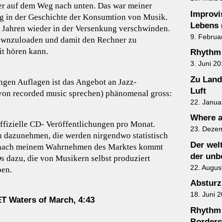
er auf dem Weg nach unten. Das war meiner
Improvis
g in der Geschichte der Konsumtion von Musik.
Lebens 
6 Jahren wieder in der Versenkung verschwinden.
9. Februa
downzuloaden und damit den Rechner zu
it hören kann.
Rhythm 
3. Juni 2
Zu Land
ngen Auflagen ist das Angebot an Jazz-
Luft
von recorded music sprechen) phänomenal gross:
22. Janua
Where a
offizielle CD- Veröffentlichungen pro Monat.
23. Deze
en dazunehmen, die werden nirgendwo statistisch
Der wel
, nach meinem Wahrnehmen des Marktes kommt
der unb
 dazu, die von Musikern selbst produziert
22. Augus
ben.
Absturz
18. Juni 
Waters of March, 4:43
Rhythm 
Borders