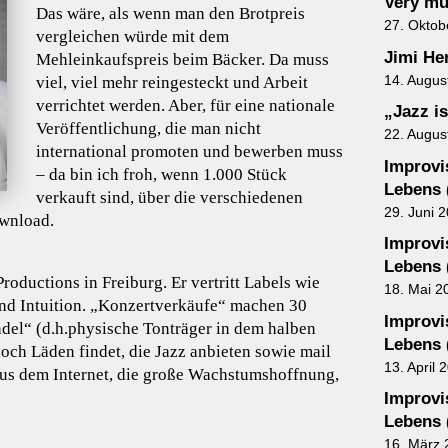
Very mu
Das wäre, als wenn man den Brotpreis
27. Oktob
vergleichen würde mit dem
Jimi He
Mehleinkaufspreis beim Bäcker. Da muss
14. Augus
viel, viel mehr reingesteckt und Arbeit
verrichtet werden. Aber, für eine nationale
„Jazz is
Veröffentlichung, die man nicht
22. Augus
international promoten und bewerben muss
Improvis
– da bin ich froh, wenn 1.000 Stück
Lebens 
verkauft sind, über die verschiedenen
29. Juni 
wnload.
Improvis
Lebens 
ductions in Freiburg. Er vertritt Labels wie
18. Mai 2
d Intuition. „Konzertverkäufe“ machen 30
Improvis
del“ (d.h.physische Tonträger in dem halben
Lebens 
och Läden findet, die Jazz anbieten sowie mail
13. April 
aus dem Internet, die große Wachstumshoffnung,
Improvis
Lebens 
16. März 