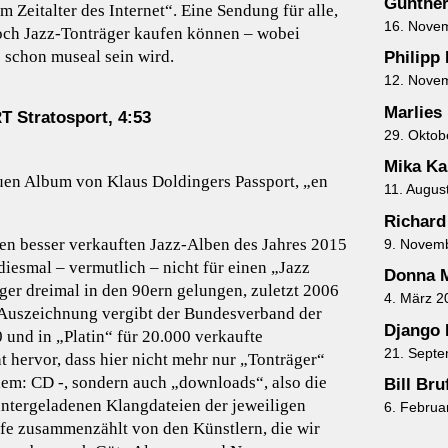
Gunther
 Zeitalter des Internet“. Eine Sendung für alle,
16. Nove
och Jazz-Tonträger kaufen können – wobei
 schon museal sein wird.
Philipp
12. Nove
Marlies
tratosport, 4:53
29. Oktob
Mika Ka
euen Album von Klaus Doldingers Passport, „en
11. Augus
Richard
den besser verkauften Jazz-Alben des Jahres 2015
9. Novem
iesmal – vermutlich – nicht für einen „Jazz
Donna M
ger dreimal in den 90ern gelungen, zuletzt 2006
4. März 2
 Auszeichnung vergibt der Bundesverband der
Django 
 und in „Platin“ für 20.000 verkaufte
21. Sept
t hervor, dass hier nicht mehr nur „Tonträger“
lem: CD -, sondern auch „downloads“, also die
Bill Br
runtergeladenen Klangdateien der jeweiligen
6. Februa
fe zusammenzählt von den Künstlern, die wir