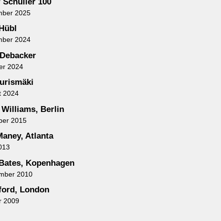
 Schuller 100
mber 2025
 Hübl
mber 2024
 Debacker
er 2024
urismäki
t 2024
 Williams, Berlin
ber 2015
aney, Atlanta
013
Bates, Kopenhagen
ember 2010
uford, London
r 2009