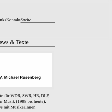
inks
Kontakt
Suche…
iews & Texte
te für WDR, SWR, HR, DLF,
ur Musik (1998 bis heute),
ws mit MusikerInnen