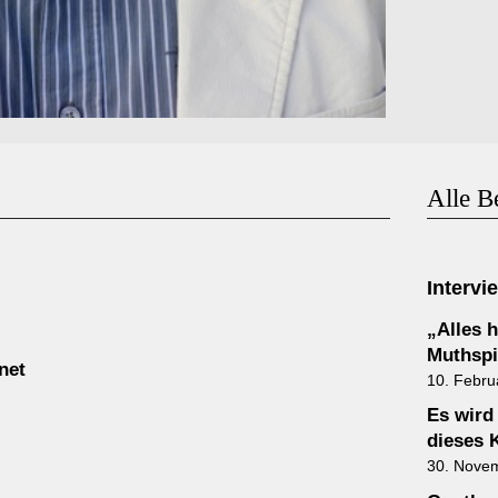
Alle B
Intervi
„Alles h
Muthspie
net
10. Febru
Es wird
dieses 
30. Nove