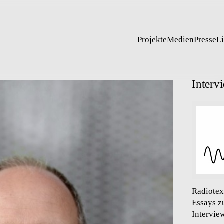
Projekte
Medien
Presse
L
Interv
Radiotex
Essays z
Intervie