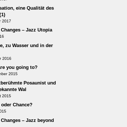
ation, eine Qualität des
(1)
r 2017
Changes – Jazz Utopia
016
e, zu Wasser und in der
r 2016
re you going to?
mber 2015
tberühmte Posaunist und
ekannte Wal
t 2015
 oder Chance?
2015
Changes – Jazz beyond