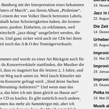
 Bamberg mit der Interpretation eines bekannten
19. Nove
Waters of March“, aus ihrem Album „Pridetime“.
Jazz in
ei einem der von Volker Dueck betreuten Labels,
22. Augus
shalb keine Schwierigkeiten haben, die kosten-
Die Zeit
ren, pardon: Einheiten, zu erklimmen, weil
14. Deze
eitschrift „jazz-thing“ ausgeliefert werden, die
en. Und ganz sicher wird auch sie CDs bei ihren
Urheber
eit noch das A & O des Tonträgerverkaufs.
20. Augus
Improvis
15. Mai 2
ommen und wurde zu einer Art Rückgrat auch für
s da Konzertverkäufe stattfinden, die Musiker die
Improvis
dass es stagniert hat die letzten 2, 3 Jahre, und
19. Janua
 dem Weg nach unten ist. Weil lauch Künstler mir
Improvis
em Konzerte gefragt wird: „Sind deine Sachen
19. Deze
n Streaming-Anbietern?“ Und wenn man das
ja, das höre ich mir dann gleich zu Hause an!“
Polka i
ie CD zu kaufen. Es gibt natürlich noch andere,
19. Mai 2
ehmen das mehr als Sammlergut mit, aber ich
Musik al