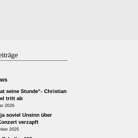
eiträge
ews
at seine Stunde“- Christian
l tritt ab
ar 2026
 ja soviel Unsinn über
Konzert verzapft
mber 2025