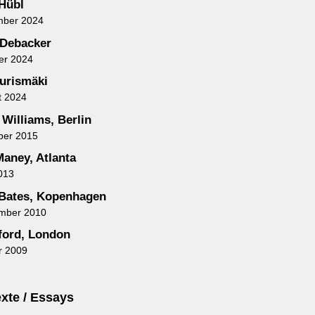
 Hübl
mber 2024
 Debacker
er 2024
urismäki
t 2024
 Williams, Berlin
ber 2015
aney, Atlanta
013
Bates, Kopenhagen
ember 2010
uford, London
r 2009
xte / Essays