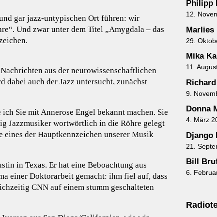
Philipp
12. Nove
und gar jazz-untypischen Ort führen: wir
hre“. Und zwar unter dem Titel „Amygdala – das
Marlies
zeichen.
29. Oktob
Mika Ka
11. Augus
Nachrichten aus der neurowissenschaftlichen
 dabei auch der Jazz untersucht, zunächst
Richard
9. Novem
Donna M
 ich Sie mit Annerose Engel bekannt machen. Sie
4. März 2
ig Jazzmusiker wortwörtlich in die Röhre gelegt
ie eines der Hauptkennzeichen unserer Musik
Django 
21. Sept
Bill Br
stin in Texas. Er hat eine Beboachtung aus
6. Februa
a einer Doktorarbeit gemacht: ihm fiel auf, dass
leichzeitig CNN auf einem stumm geschalteten
Radiote