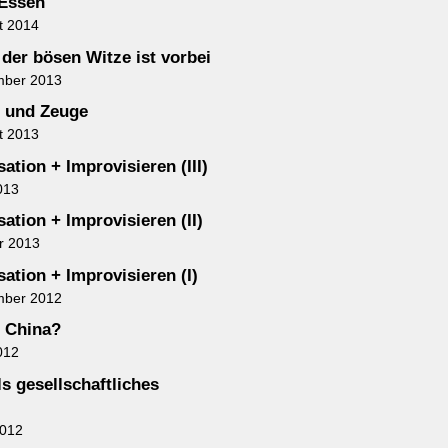
 Essen
t 2014
 der bösen Witze ist vorbei
mber 2013
 und Zeuge
t 2013
ation + Improvisieren (III)
013
ation + Improvisieren (II)
r 2013
ation + Improvisieren (I)
mber 2012
n China?
012
s gesellschaftliches
2012