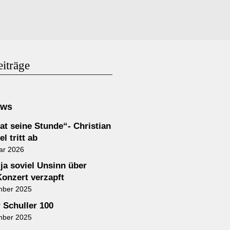
eiträge
ews
at seine Stunde“- Christian
l tritt ab
ar 2026
 ja soviel Unsinn über
Konzert verzapft
mber 2025
 Schuller 100
mber 2025