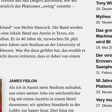
versen aus San Diego/Californien, wie wir
Tony Wi
einlich das Phänomen „swing“ entsteht –
18. Deze
Mythos 
20. Nove
 Island“ von Herbie Hancock. Die Band werden
Das gro
 eine lokale Band aus Austin in Texas, ein
Machine
lon. Er ist 40 Jahre alt, inzwischen Dr. phil.
wird 80
tzten Jahres sein Studium an der University of
19. Mai 2
hlossen. Was ihn dazu geführt hat, das erzählt er
Der vir
icht davon irritieren, dass er dabei von einem
Erinner
Saxopho
11. Febru
50 Jahr
JAMES FIDLON
Plattenl
Als ich in Austin mein Studium aufnahm,
23. Nove
war einer meiner Jobs ein wöchentlicher
Gig mit einem Jazztrio in einem Hotel
Very mu
downtown; wir spielten Standards in der
27. Oktob
Lobby zur happy hour. Dort hing ein