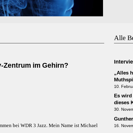
Alle B
Intervi
v-Zentrum im Gehirn?
„Alles h
Muthspie
10. Febru
Es wird
dieses 
30. Nove
Gunther
ommen bei WDR 3 Jazz. Mein Name ist Michael
16. Nove