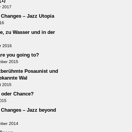
(1)
r 2017
Changes – Jazz Utopia
016
e, zu Wasser und in der
r 2016
re you going to?
mber 2015
tberühmte Posaunist und
ekannte Wal
t 2015
 oder Chance?
2015
Changes – Jazz beyond
mber 2014