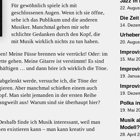
Jazz in
Für gewöhnlich spiele ich mit
22. Augus
geschlossenen Augen. Wenn ich sie öffne,
Die Zeit
sehe ich das Publikum und die anderen
14. Deze
Musiker. Manchmal gehen mir sehr
schlichte Gedanken durch den Kopf, die
Urheber
mit Musik wirklich nichts zu tun haben.
20. Augus
Improvis
en! Meine Füsse brennen wie verrückt! Oder: im
15. Mai 2
ette gehen. Meine Gitarre ist verstimmt! Es sind
chäftigen … und dann höre ich wirklich die Töne.
Improvis
19. Janua
abgelenkt werde, versuche ich, die Töne der
Improvis
agieren. Aber manchmal schießen einem auch
19. Deze
pf. Man sieht jemanden in der ersten Reihe
angweilt aus! Warum sind sie überhaupt hier?
Polka i
19. Mai 2
Musik al
 Deshalb finde ich Musik interessant, weil man
Modell?
nen existieren kann – man kann kreativ und
28. April 