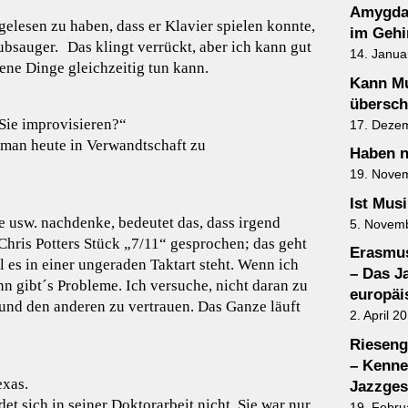
Amygdal
gelesen zu haben, dass er Klavier spielen konnte,
im Gehi
ubsauger. Das klingt verrückt, aber ich kann gut
14. Janua
ene Dinge gleichzeitig tun kann.
Kann M
übersch
Sie improvisieren?“
17. Deze
 man heute in Verwandtschaft zu
Haben 
19. Nove
Ist Mus
usw. nachdenke, bedeutet das, dass irgend
5. Novem
Chris Potters Stück „7/11“ gesprochen; das geht
Erasmus
es in einer ungeraden Taktart steht. Wenn ich
– Das J
n gibt´s Probleme. Ich versuche, nicht daran zu
europäi
 und den anderen zu vertrauen. Das Ganze läuft
2. April 2
Rieseng
– Kenne
exas.
Jazzges
et sich in seiner Doktorarbeit nicht. Sie war nur
19. Febru