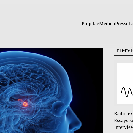
Projekte
Medien
Presse
L
Interv
Radiotex
Essays z
Intervie