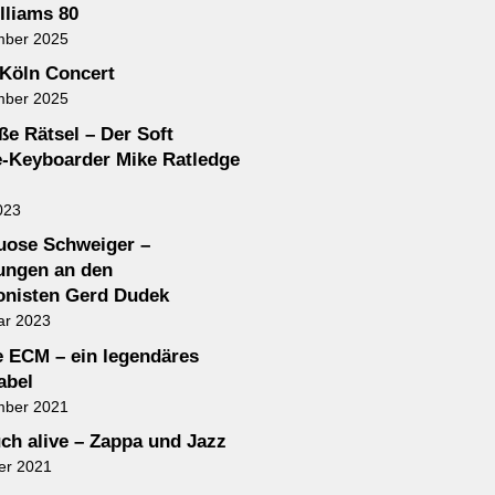
lliams 80
mber 2025
Köln Concert
mber 2025
ße Rätsel – Der Soft
-Keyboarder Mike Ratledge
023
tuose Schweiger –
ungen an den
nisten Gerd Dudek
ar 2023
e ECM – ein legendäres
abel
mber 2021
ch alive – Zappa und Jazz
er 2021