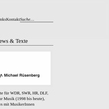
inks
Kontakt
Suche…
iews & Texte
te für WDR, SWR, HR, DLF,
ur Musik (1998 bis heute),
ws mit MusikerInnen