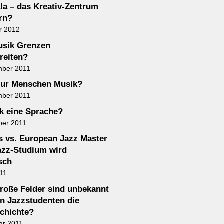
a – das Kreativ-Zentrum
rn?
r 2012
usik Grenzen
reiten?
mber 2011
nur Menschen Musik?
mber 2011
ik eine Sprache?
ber 2011
 vs. European Jazz Master
azz-Studium wird
sch
011
roße Felder sind unbekannt
n Jazzstudenten die
chichte?
ar 2011