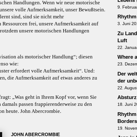
Lebens 
rischen Handlungen. Wenn wir neue motorische
9. Februa
e unsere volle Aufmerksamkeit, unser Bewußtsein.
ernt sind, sind sie nicht mehr
Rhythm 
en Ressourcen frei, unsere Aufmerksamkeit auf
3. Juni 2
trotzdem unsere motorischen Handlungen
Zu Land
Luft
22. Janua
isation als motorischer Handlung“; diesen
Where a
enso wie:
23. Deze
ster erfordert volle Aufmerksamkeit“. Und:
Der wel
en, die Aufmerksamkeit auf etwas anderes zu
der unb
22. Augus
fragt: „Was geht in Ihrem Kopf vor, wenn Sie
Absturz
 damals passen frappierenderweise zu den
18. Juni 
on heute. John Abercrombie.
Rhythm 
Borders
19. Nove
JOHN ABERCROMBIE