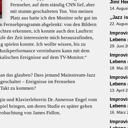
Jimi He
Fernseher, auf dem ständig CNN lief, aber
14. Augus
mit stumm geschalteten Ton. Von meinen
„Jazz is
Platz aus hatte ich den Monitor sehr gut im
22. Augus
om Fernsehprogramm abgelenkt: von den Bildern
ichten erkennen, ich konnte auch den Lauftext
Improvis
fe der Zeit interessierte mich herauszufinden,
Lebens 
g spielen konnte. Ich wollte wissen, bis zu
29. Juni 
 Musikperformance vereinbaren kann mit dem
Improvis
kalischen Ereignisse auf dem TV-Monitor.“
Lebens 
18. Mai 2
man das glauben? Dass jemand Mainstream-Jazz
Improvis
geschaltet – Ereignisse im Fernsehen
Lebens 
 Takt zu kommen?
13. April 
Improvis
gin und Klavierlehrerin Dr. Annerose Engel vom
Lebens 
Spiel bringen, um deren Studie es später gehen
-Beobachtung von James Fidlon.
16. März 
Improvis