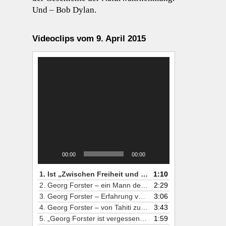
Und – Bob Dylan.
Videoclips vom 9. April 2015
Video-
Player
00:00
00:00
1. Ist „Zwischen Freiheit und Naturgewalt“ eine Biografie?
1:10
2. Georg Forster – ein Mann der Selbstzweifel & Talente
2:29
3. Georg Forster – Erfahrung vor Theorie
3:06
4. Georg Forster – von Tahiti zur Mainzer Republik, 1793
3:43
5. „Georg Forster ist vergessen gemacht worden.“
1:59