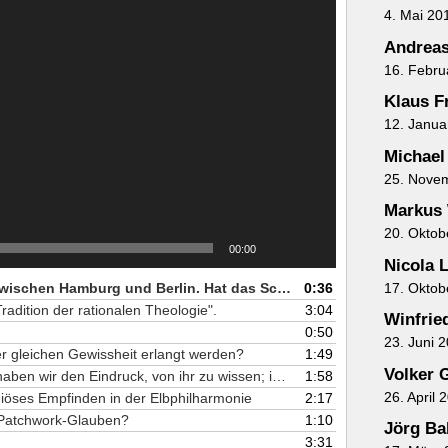
4. Mai 20
Andrea
16. Febru
Klaus Fr
12. Janua
Michael
25. Nove
Markus
20. Oktob
00:00
Nicola L
17. Oktob
1. Volker Gerhardt pendelt täglich zwischen Hamburg und Berlin. Hat das Schreiben im ICE seinen Schreibstil verändert?
0:36
Tradition der rationalen Theologie".
3:04
Winfrie
0:50
23. Juni 
r gleichen Gewissheit erlangt werden?
1:49
Volker 
5. "Im logischen Schluss auf die Welt haben wir den Eindruck, von ihr zu wissen; im Großen und Ganzen können wir nur darauf vertrauen, dass sie so (...)tatsächlich ist und bleibt."
1:58
26. April 
igiöses Empfinden in der Elbphilharmonie
2:17
 Patchwork-Glauben?
1:10
Jörg Ba
3:31