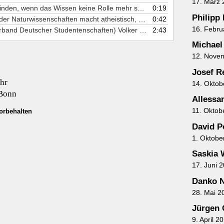
17. März 
9. "Der Glaube wird wohl erst verschwinden, wenn das Wissen keine Rolle mehr spielt." Also, nie?
0:19
Philipp
10. "Der erste Trunk aus dem Becher der Naturwissenschaften macht atheistisch, aber auf dem Grund des Bechers wartet Gott." Werner Heisenberg
0:42
16. Febru
11. Das Vorstandsmitglied im VDS (Verband Deutscher Studentenschaften) Volker Gerhardt wird von Werner Heisenberg zu einem Gespräch eingeladen, 1968
2:43
Michael
12. Nove
Josef R
Uhr
14. Oktob
 Bonn
Allessa
11. Oktob
orbehalten
David P
1. Oktobe
Saskia 
17. Juni 
Danko N
28. Mai 2
Jürgen 
9. April 2