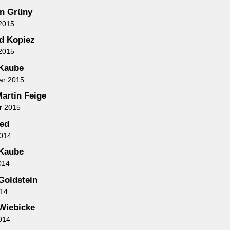
an Grüny
2015
d Kopiez
2015
 Kaube
ar 2015
Martin Feige
r 2015
ied
2014
 Kaube
014
Goldstein
014
Wiebicke
014