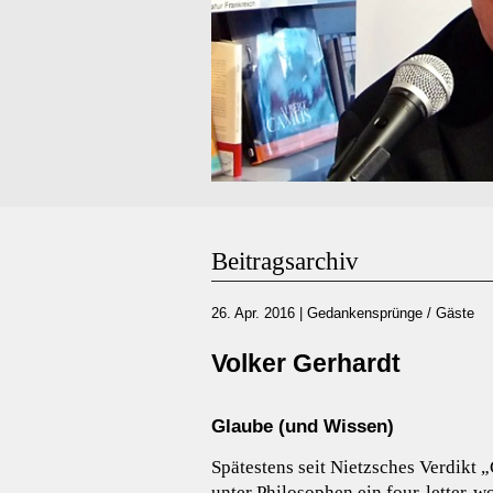
Beitragsarchiv
26. Apr. 2016
|
Gedankensprünge / Gäste
Volker Gerhardt
Glaube (und Wissen)
Spätestens seit Nietzsches Verdikt „G
unter Philosophen ein four-letter-w