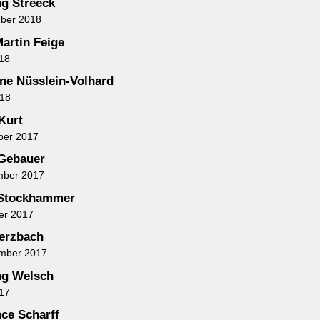
g Streeck
mber 2018
Martin Feige
018
ane Nüsslein-Volhard
018
Kurt
ber 2017
Gebauer
mber 2017
 Stockhammer
er 2017
erzbach
ember 2017
ng Welsch
017
ce Scharff