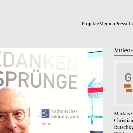
Projekte
Medien
Presse
L
Video
Markus G
Christia
Rutschky