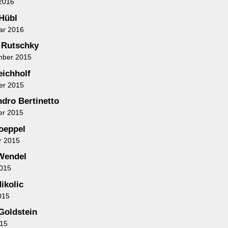
2016
 Hübl
ar 2016
 Rutschky
mber 2015
eichholf
er 2015
ndro Bertinetto
er 2015
oeppel
r 2015
Wendel
2015
ikolic
015
Goldstein
015