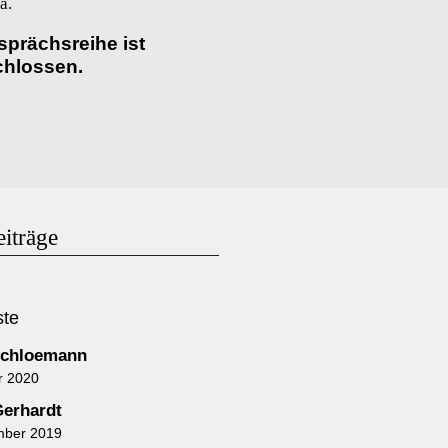
a.
sprächsreihe ist
hlossen.
eiträge
ste
Schloemann
r 2020
Gerhardt
mber 2019