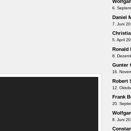
Wolfgan
6. Septe
Daniel 
7. Juni 2
Christi
5. April 2
Ronald 
8. Dezem
Gunter 
16. Nove
Robert
12. Oktob
Frank B
20. Sept
Wolfga
8. Juni 2
Constan