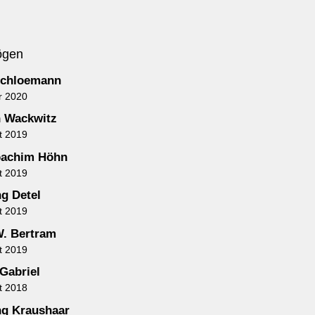
ögen
Schloemann
r 2020
 Wackwitz
t 2019
oachim Höhn
t 2019
g Detel
t 2019
. Bertram
t 2019
Gabriel
t 2018
g Kraushaar