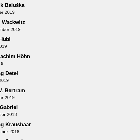
ek Baluška
er 2019
 Wackwitz
ember 2019
 Hübl
2019
oachim Höhn
19
g Detel
2019
. Bertram
ar 2019
Gabriel
ber 2018
g Kraushaar
mber 2018