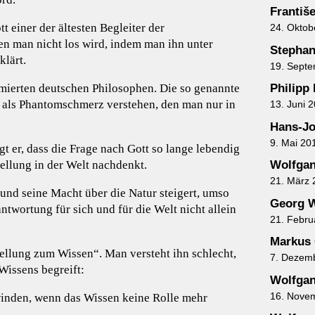
Františ
t einer der ältesten Begleiter der
24. Oktob
en man nicht los wird, indem man ihn unter
Stephan
klärt.
19. Sept
mierten deutschen Philosophen. Die so genannte
Philipp
ich als Phantomschmerz verstehen, den man nur in
13. Juni 
Hans-J
9. Mai 20
gt er, dass die Frage nach Gott so lange lebendig
tellung in der Welt nachdenkt.
Wolfgan
21. März 
und seine Macht über die Natur steigert, umso
Georg W
antwortung für sich und für die Welt nicht allein
21. Febru
Markus 
tellung zum Wissen“. Man versteht ihn schlecht,
7. Dezem
Wissens begreift:
Wolfgan
16. Nove
winden, wenn das Wissen keine Rolle mehr