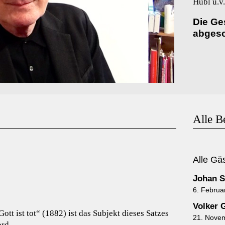
Hübl u.v.
Die Ge
abgesc
Alle B
Alle Gä
Johan 
6. Februa
Volker 
ott ist tot“ (1882) ist das Subjekt dieses Satzes
21. Nove
ord.