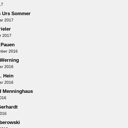
17
s Urs Sommer
ar 2017
ieler
r 2017
 Pauen
mber 2016
 Werning
er 2016
. Hein
er 2016
d Menninghaus
2016
Gerhardt
2016
berowski