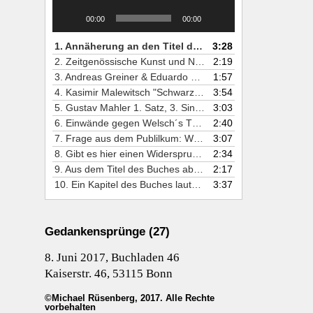
00:00
00:00
1. Annäherung an den Titel des Buches über den Untertitel: was verbindet zeitgenössische Kunst mit Natur?
3:28
2. Zeitgenössische Kunst und Natur (2) Die Rolle der Technologie
2:19
3. Andreas Greiner & Eduardo Kac
1:57
4. Kasimir Malewitsch "Schwarzes Quadrat"
3:54
5. Gustav Mahler 1. Satz, 3. Sinfonie Mahler: "Sie brauchen gar nicht mehr hinzusehen - das (Höllengebirge) habe ich schon alles wegkomponiert". Wolfgang Welsch: "Das reale Höllengebirge erscheint nur noch wie ein Haufen Schlacke gegenüber den Eruptionen des 1. Satzes der III. Symphonie". Hans Wollschläger: "Man muss von der Welt, um Alles darüber zu wissen, nichts anderes wissen als das, was Mahlers Musik darüber gesagt hat".
3:03
6. Einwände gegen Welsch´s These zu Mahler: - Musik ist nicht propositional. - „Man komponiert nicht, um jemandem eine Mitteilung zukommen zu lassen, sondern um eine musikalische Idee zu realisieren, eine Situation zu bewältigen oder ein Problem zu überwinden.“ (Peter Faltin, 1981)
2:40
7. Frage aus dem Publilkum: Wenn Musik Kunst der Innerlichkeit ist - was halten Sie dann von der Kochkunst?
3:07
8. Gibt es hier einen Widerspruch im Buch: „Die Musik ist fragiler, gewagter, mutiger - aber so eben auch wahrer - als andere Kunstformen“, (S. 26) versus „…dass es in der Kunst im Unterschied zur Wissenschaft kein einhelliges Kriterium von zutreffend und falsch gibt.“, (S. 29)
2:34
9. Aus dem Titel des Buches abgeleitet: muss nicht zwischen Erfahrung und Erkenntnis unterschieden werden?
2:17
10. Ein Kapitel des Buches lautet: "Perspektiven einer evolutionären Ästhetik". Muss man auch Tieren ästhetisches Empfinden zubilligen?
3:37
Gedankensprünge (27)
8. Juni 2017, Buchladen 46
Kaiserstr. 46, 53115 Bonn
©Michael Rüsenberg, 2017. Alle Rechte
vorbehalten