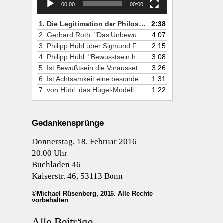
00:00
00:00
1. Die Legitimation der Philosophie, Studien aus Neurowissenschaften und Psychologie zu kritisieren
2:38
2. Gerhard Roth: "Das Unbewusste ist sprachlich-gedanklich nicht zugänglich und äußert sich für Patienten nur unmerklich auf der limbischen Bewußtseinsebene, immer untrennbar vermischt mit bewussten Erfahrungen"
4:07
3. Philipp Hübl über Sigmund Freud: "nach heutigen Standards ein begnadeter Kulturwissenschaftler, aber kein wissenschafticher Psychologe"
2:15
4. Philipp Hübl: "Bewusstsein hängt von der Hirntätigkeit ab, aber nicht, indem es vom Gehirn verursacht wird, sondern als eine Art höherstufige Funktion" >>> Supervenienz
3:08
5. Ist Bewußtsein die Voraussetzung für Aufmerksamkeit - oder umgekehrt?
3:26
6. Ist Achtsamkeit eine besondere Form von Bewußtsein?
1:31
7. von Hübl: das Hügel-Modell der Aufmerksamkeit
1:22
Gedankensprünge
Donnerstag, 18. Februar 2016
20.00 Uhr
Buchladen 46
Kaiserstr. 46, 53113 Bonn
©Michael Rüsenberg, 2016. Alle Rechte
vorbehalten
Alle Beiträge